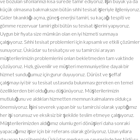
ve bozulan sifonlarınızı kısa sürede tamir ediyoruz. İşin büyük ya da
küçük olmasına bakmaksızın bütün sıhhi tesisat işleriyle ilgileniyoruz.
Gider tıkanıklığı açma, güneş enerjisi tamiri, su kaçağı tespiti ve
gömme rezervuar tamiri gibi bütün su tesisat işlerini yapıyoruz.
Uygun bir fiyata size mümkün olan en iyi hizmeti sunmaya
çalışıyoruz. Sıhhi tesisat problemleri için kapsamlı ve etkili çözümler
sunuyoruz. Üsküdar su tesisatçısı ve su tamircisi arayan
müşterilerimizin problemlerini onları bekletmeden tam vaktinde
çözüyoruz. Hızlı, güvenilir ve müşteri memnuniyetine dayalı bir
hizmet sunduğumuz için gurur duyuyoruz. Dürüst ve şeffaf
çalışmayı iyi bir su tesisat ustasında bulunması gereken en temel
özelliklerden biri olduğunu düşünüyoruz. Müşterilerimizin
mutluluğunu ve aldıkları hizmetten memnun kalmalarını oldukça
önemsiyoruz. İşini severek yapan bir su tamircisi olarak yaptığımız
her işi sorunsuz ve eksiksiz bir şekilde teslim etmeye çalışıyoruz.
Müşterilerimizden aldığımız olumlu geri dönüşleri daha sonraki
yapacağımız işler için bir referans olarak görüyoruz. Uzun yıllara
dayanan tecrübemizle Üsküdar merkez ve çevresinde her türlü su