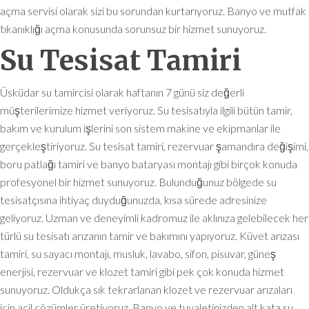
açma servisi olarak sizi bu sorundan kurtarıyoruz. Banyo ve mutfak
tıkanıklığı açma konusunda sorunsuz bir hizmet sunuyoruz.
Su Tesisat Tamiri
Üsküdar su tamircisi olarak haftanın 7 günü siz değerli
müşterilerimize hizmet veriyoruz. Su tesisatıyla ilgili bütün tamir,
bakım ve kurulum işlerini son sistem makine ve ekipmanlar ile
gerçekleştiriyoruz. Su tesisat tamiri, rezervuar şamandıra değişimi,
boru patlağı tamiri ve banyo bataryası montajı gibi birçok konuda
profesyonel bir hizmet sunuyoruz. Bulunduğunuz bölgede su
tesisatçısına ihtiyaç duyduğunuzda, kısa sürede adresinize
geliyoruz. Uzman ve deneyimli kadromuz ile aklınıza gelebilecek her
türlü su tesisatı arızanın tamir ve bakımını yapıyoruz. Küvet arızası
tamiri, su sayacı montajı, musluk, lavabo, sifon, pisuvar, güneş
enerjisi, rezervuar ve klozet tamiri gibi pek çok konuda hizmet
sunuyoruz. Oldukça sık tekrarlanan klozet ve rezervuar arızaları
için acil çözümler üretiyoruz. Banyo ve tuvaletinizden alt kata su