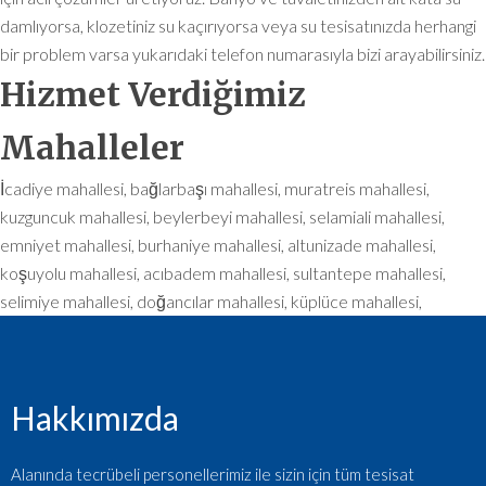
damlıyorsa, klozetiniz su kaçırıyorsa veya su tesisatınızda herhangi
bir problem varsa yukarıdaki telefon numarasıyla bizi arayabilirsiniz.
Hizmet Verdiğimiz
Mahalleler
İcadiye mahallesi, bağlarbaşı mahallesi, muratreis mahallesi,
kuzguncuk mahallesi, beylerbeyi mahallesi, selamiali mahallesi,
emniyet mahallesi, burhaniye mahallesi, altunizade mahallesi,
koşuyolu mahallesi, acıbadem mahallesi, sultantepe mahallesi,
selimiye mahallesi, doğancılar mahallesi, küplüce mahallesi,
Hakkımızda
Alanında tecrübeli personellerimiz ile sizin için tüm tesisat