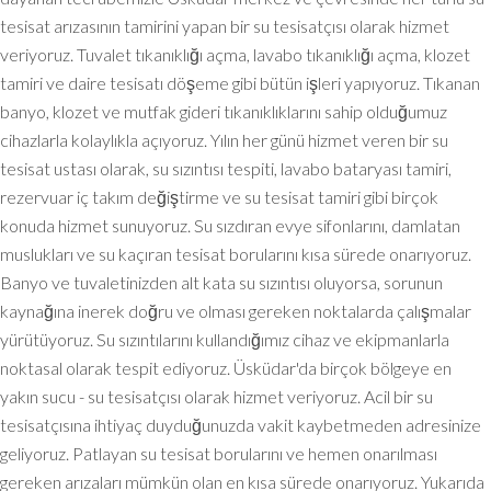
tesisat arızasının tamirini yapan bir su tesisatçısı olarak hizmet
veriyoruz. Tuvalet tıkanıklığı açma, lavabo tıkanıklığı açma, klozet
tamiri ve daire tesisatı döşeme gibi bütün işleri yapıyoruz. Tıkanan
banyo, klozet ve mutfak gideri tıkanıklıklarını sahip olduğumuz
cihazlarla kolaylıkla açıyoruz. Yılın her günü hizmet veren bir su
tesisat ustası olarak, su sızıntısı tespiti, lavabo bataryası tamiri,
rezervuar iç takım değiştirme ve su tesisat tamiri gibi birçok
konuda hizmet sunuyoruz. Su sızdıran evye sifonlarını, damlatan
muslukları ve su kaçıran tesisat borularını kısa sürede onarıyoruz.
Banyo ve tuvaletinizden alt kata su sızıntısı oluyorsa, sorunun
kaynağına inerek doğru ve olması gereken noktalarda çalışmalar
yürütüyoruz. Su sızıntılarını kullandığımız cihaz ve ekipmanlarla
noktasal olarak tespit ediyoruz. Üsküdar'da birçok bölgeye en
yakın sucu - su tesisatçısı olarak hizmet veriyoruz. Acil bir su
tesisatçısına ihtiyaç duyduğunuzda vakit kaybetmeden adresinize
geliyoruz. Patlayan su tesisat borularını ve hemen onarılması
gereken arızaları mümkün olan en kısa sürede onarıyoruz. Yukarıda