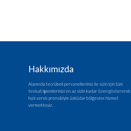
Hakkımızda
Alanında tecrübeli personellerimiz ile sizin için tüm
tesisat işlemlerinizi en az sizin kadar özen göstererek
hızlı servis prensibiyle üsküdar bölgesine hizmet
vermekteyiz.