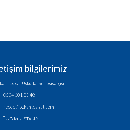
letişim bilgilerimiz
kan Tesisat Üsküdar Su Tesisatçısı
0534 601 83 48
recep@ozkantesisat.com
Üsküdar / İSTANBUL