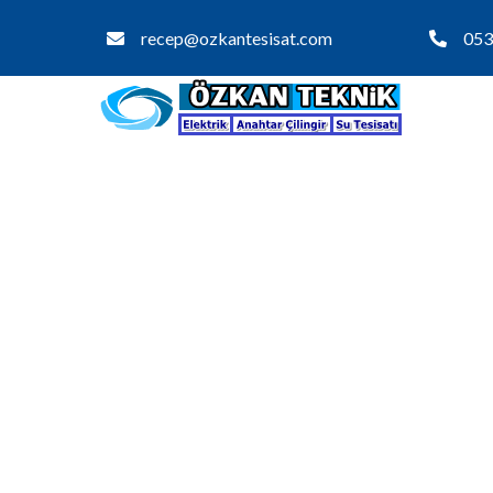
recep@ozkantesisat.com
053